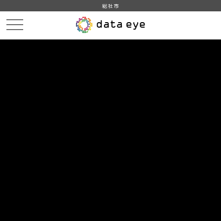
総社市
HOME
データカタログ
総社市_医療機関一覧
DATA
CATA
データカタログ
データセット名
総社市_医療機関一覧
総社市の医療機関一覧です。「 医療情報ネット」が公開してい
る医療機関情報をもとに作成しています。
組織
総社市
グループ
社会保障・衛生