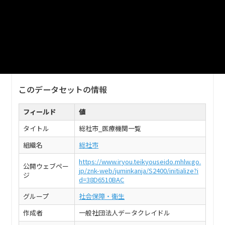
推奨データセットのフォーマット標準例を使用して
います。（2019年11月7日現在、おかやま医療情報ネ
ットが公開している基本情報で作成しているため、
データの無い項目があります。）
CSV
このデータセットの情報
フィールド
値
タイトル
総社市_医療機関一覧
組織名
総社市
https://www.iryou.teikyouseido.mhlw.go.
公開ウェブペー
jp/znk-web/juminkanja/S2400/initialize?i
ジ
d=38D6510BAC
グループ
社会保障・衛生
作成者
一般社団法人データクレイドル