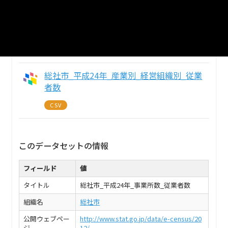
総社市_平成24年_産業別_経営組織別_事業
所数
CSV
総社市_平成24年_産業別_経営組織別_従業
者数
CSV
このデータセットの情報
フィールド
値
タイトル
総社市_平成24年_事業所数_従業者数
組織名
総社市
公開ウェブペー
http://www.stat.go.jp/data/e-census/20
ジ
12/