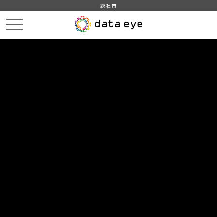
総社市
HOME
データカタログ
総社市_平成24年_事業所数_従業者数
DATA
CATA
データカタログ
データセット名
総社市_平成24年_事業所数_従業者
数
平成24年経済センサス‐活動調査 事業所に関する集計－産業
横断的集計(事業所数、従業者数)より産業(大分類)、経営組織(４
区分)、存続・新設・廃業(３区分)別民営事業所数及び男女別従
業者数