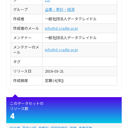
グループ
企業・家計・経済
作成者
一般社団法人データクレイドル
作成者のメール
info@d-cradle.or.jp
メンテナー
一般社団法人データクレイドル
メンテナーのメ
info@d-cradle.or.jp
ール
タグ
リリース日
2016-03-21
作成頻度
定期 (4[年])
このデータセットの
リソース数
4
総社市_平成24年_産業別_経営組織別_廃棄_事業所数