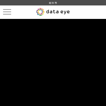
総社市
HOME
データカタログ
データセット一覧
DATA
CATA
データカタログ
データセット一覧 「世帯」
3
件
総社市_地域・年齢別人口
住民基本台帳に基づく総社市の地域・年齢別人口一覧で
す。総社市のホームページで公開している人口情報をもと
に作成しています。