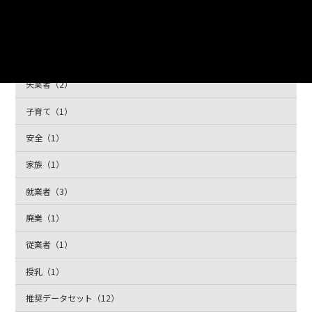
労働力人口（2）
医療（2）
失業率（2）
失業者（2）
子育て（1）
安全（1）
家族（1）
就業者（3）
廃業（1）
従業者（1）
授乳（1）
推奨データセット（12）