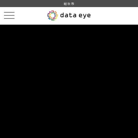
総社市
HOME
データカタログ
データセット一覧
DATA
CATA
データカタログ
データセット一覧 「起業」
1
件
総社市_平成28年_事業所数_従業者数
平成28年経済センサス‐活動調査 事業所に関する集計－
産業横断的集計(事業所数、就業者数)より産業(大分類)、
経営組織(４区分)、存続・新設・廃業(３区分)別民営事業