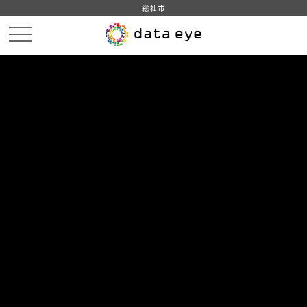
総社市
HOME
データカタログ
データセット一覧
DATA
CATA
データカタログ
データセット一覧 「避難場所」
1
件
総社市_指定緊急避難場所一覧
総社市がホームページで公開している避難場所一覧をもと
に作成。