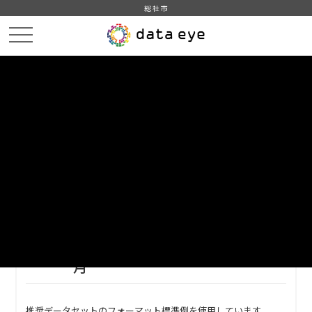
総社市
HOME
データカタログ
総社市_イベント一覧
総社市_イベント一覧_2022年2月
DATA
CATA
データカタログ
データセット名
総社市_イベント一覧
リソース名
総社市_イベント一覧_2022年2
月
推奨データセットのフォーマット標準例を使用しています。