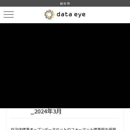
総社市
HOME
データカタログ
総社市_指定緊急避難場所一覧
総社市_指定緊急避難場所一覧_2024年3月
DATA
CATA
データカタログ
データセット名
総社市_指定緊急避難場所一覧
リソース名
総社市_指定緊急避難場所一覧
_2024年3月
自治体標準オープンデータセットのフォーマット標準例を使用