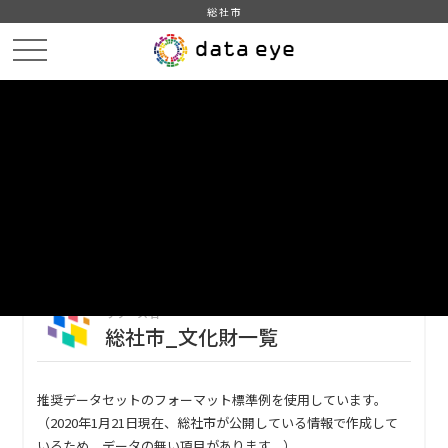
総社市
HOME
データカタログ
総社市_文化財一覧
総社市_文化財一覧
DATA
CATA
データカタログ
データセット名
総社市_文化財一覧
リソース名
総社市_文化財一覧
推奨データセットのフォーマット標準例を使用しています。
（2020年1月21日現在、総社市が公開している情報で作成して
いるため、データの無い項目があります。）