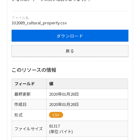
ファイル名
332089_cultural_property.csv
ダウンロード
戻る
このリソースの情報
フィールド
値
最終更新
2020年01月28日
作成日
2020年01月28日
形式
CSV
81317
ファイルサイズ
(単位:バイト)