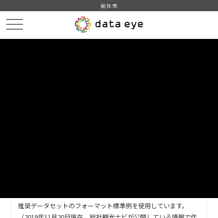
総社市
HOME
データカタログ
総社市_イベント一覧
総社市_イベント一覧
DATA
CATA
データカタログ
データセット名
総社市_イベント一覧
リソース名
総社市_イベント一覧
推奨データセットのフォーマット標準例を使用しています。
（2019年11月20日現在、総社観光ナビが公開している情報で作